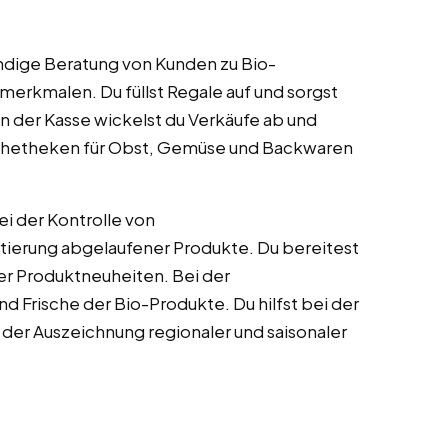
ndige Beratung von Kunden zu Bio-
merkmalen. Du füllst Regale auf und sorgst
 der Kasse wickelst du Verkäufe ab und
ischetheken für Obst, Gemüse und Backwaren
i der Kontrolle von
tierung abgelaufener Produkte. Du bereitest
er Produktneuheiten. Bei der
d Frische der Bio-Produkte. Du hilfst bei der
 der Auszeichnung regionaler und saisonaler