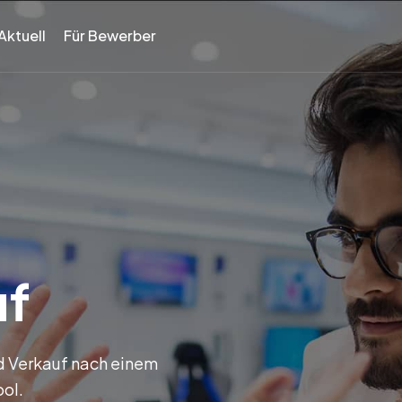
Aktuell
Für Bewerber
uf
d Verkauf nach einem
ool.