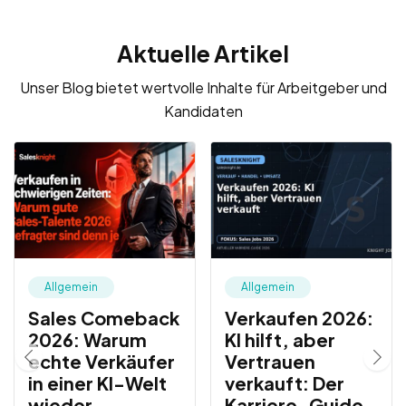
Lebenslaufs
Experience
Aktuelle Artikel
Unser Blog bietet wertvolle Inhalte für Arbeitgeber und
Kandidaten
Allgemein
Allgemein
Sales Comeback
Verkaufen 2026:
2026: Warum
KI hilft, aber
echte Verkäufer
Vertrauen
in einer KI-Welt
verkauft: Der
wieder
Karriere-Guide