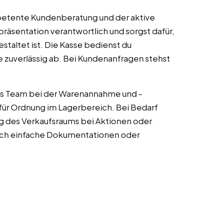
etente Kundenberatung und der aktive
präsentation verantwortlich und sorgst dafür,
staltet ist. Die Kasse bedienst du
 zuverlässig ab. Bei Kundenanfragen stehst
as Team bei der Warenannahme und -
t für Ordnung im Lagerbereich. Bei Bedarf
 des Verkaufsraums bei Aktionen oder
auch einfache Dokumentationen oder