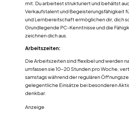
mit. Du arbeitest strukturiert und behältst au
Verkaufstalent und Begeisterungsfähigkeit für
und Lernbereitschaft ermöglichen dir, dich s
Grundlegende PC-Kenntnisse und die Fähigke
zeichnen dich aus.
Arbeitszeiten:
Die Arbeitszeiten sind flexibel und werden 
umfassen sie 10-20 Stunden pro Woche, verte
samstags während der regulären Öffnungszei
gelegentliche Einsätze bei besonderen Akti
denkbar.
Anzeige