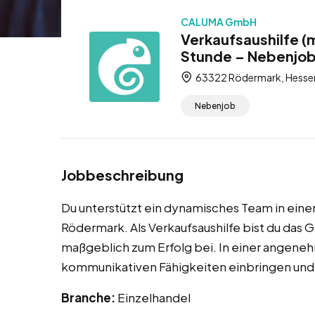
CALUMA GmbH
Verkaufsaushilfe (
Stunde – Nebenjo
63322 Rödermark, Hessen
Nebenjob
Jobbeschreibung
Du unterstützt ein dynamisches Team in ein
Rödermark. Als Verkaufsaushilfe bist du das
maßgeblich zum Erfolg bei. In einer angene
kommunikativen Fähigkeiten einbringen und
Branche:
Einzelhandel