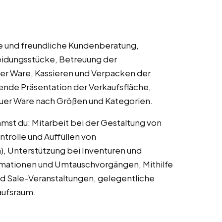
le und freundliche Kundenberatung,
eidungsstücke, Betreuung der
r Ware, Kassieren und Verpacken der
nde Präsentation der Verkaufsfläche,
uer Ware nach Größen und Kategorien.
st du: Mitarbeit bei der Gestaltung von
trolle und Auffüllen von
), Unterstützung bei Inventuren und
mationen und Umtauschvorgängen, Mithilfe
d Sale-Veranstaltungen, gelegentliche
aufsraum.