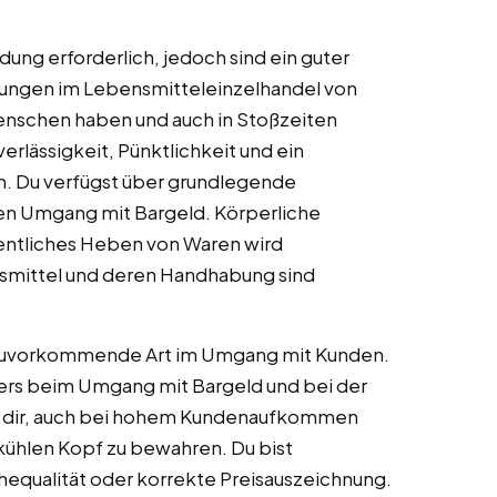
ldung erforderlich, jedoch sind ein guter
hrungen im Lebensmitteleinzelhandel von
Menschen haben und auch in Stoßzeiten
erlässigkeit, Pünktlichkeit und ein
ch. Du verfügst über grundlegende
en Umgang mit Bargeld. Körperliche
gentliches Heben von Waren wird
smittel und deren Handhabung sind
 zuvorkommende Art im Umgang mit Kunden.
ders beim Umgang mit Bargeld und bei der
ft dir, auch bei hohem Kundenaufkommen
 kühlen Kopf zu bewahren. Du bist
chequalität oder korrekte Preisauszeichnung.