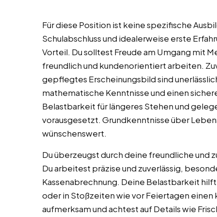
Für diese Position ist keine spezifische Ausbi
Schulabschluss und idealerweise erste Erfa
Vorteil. Du solltest Freude am Umgang mit 
freundlich und kundenorientiert arbeiten. Zuv
gepflegtes Erscheinungsbild sind unerlässli
mathematische Kenntnisse und einen sicher
Belastbarkeit für längeres Stehen und gele
vorausgesetzt. Grundkenntnisse über Leben
wünschenswert.
Du überzeugst durch deine freundliche und
Du arbeitest präzise und zuverlässig, beson
Kassenabrechnung. Deine Belastbarkeit hil
oder in Stoßzeiten wie vor Feiertagen einen
aufmerksam und achtest auf Details wie Fris