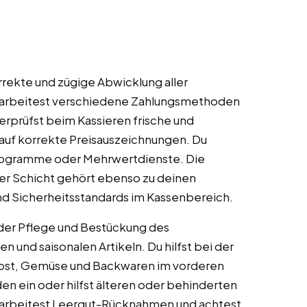
orrekte und zügige Abwicklung aller
earbeitest verschiedene Zahlungsmethoden
erprüfst beim Kassieren frische und
 auf korrekte Preisauszeichnungen. Du
programme oder Mehrwertdienste. Die
er Schicht gehört ebenso zu deinen
nd Sicherheitsstandards im Kassenbereich.
i der Pflege und Bestückung des
 und saisonalen Artikeln. Du hilfst bei der
Obst, Gemüse und Backwaren im vorderen
en ein oder hilfst älteren oder behinderten
arbeitest Leergut-Rücknahmen und achtest