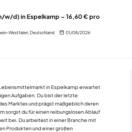
/w/d) in Espelkamp – 16,60 € pro
ein-Westfalen, Deutschland
01/08/2026
n Lebensmittelmarkt in Espelkamp erwartet
igen Aufgaben. Du bist der letzte
des Marktes und prägst maßgeblich deren
m sorgst du für einen reibungslosen Ablauf
it bei. Du arbeitest in einer Branche mit
chen Produkten und einer großen