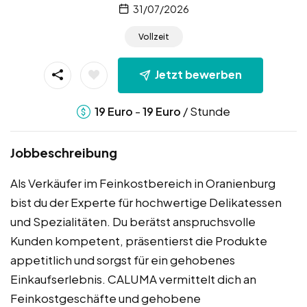
31/07/2026
Vollzeit
Jetzt bewerben
-
/ Stunde
19
Euro
19
Euro
Jobbeschreibung
Als Verkäufer im Feinkostbereich in Oranienburg
bist du der Experte für hochwertige Delikatessen
und Spezialitäten. Du berätst anspruchsvolle
Kunden kompetent, präsentierst die Produkte
appetitlich und sorgst für ein gehobenes
Einkaufserlebnis. CALUMA vermittelt dich an
Feinkostgeschäfte und gehobene