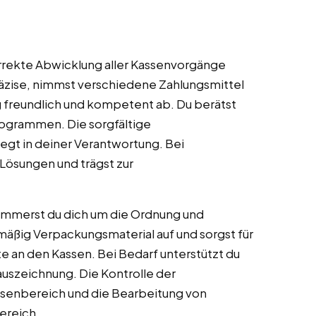
 korrekte Abwicklung aller Kassenvorgänge
räzise, nimmst verschiedene Zahlungsmittel
freundlich und kompetent ab. Du berätst
ogrammen. Die sorgfältige
egt in deiner Verantwortung. Bei
Lösungen und trägst zur
ümmerst du dich um die Ordnung und
mäßig Verpackungsmaterial auf und sorgst für
 an den Kassen. Bei Bedarf unterstützt du
uszeichnung. Die Kontrolle der
ssenbereich und die Bearbeitung von
ereich.