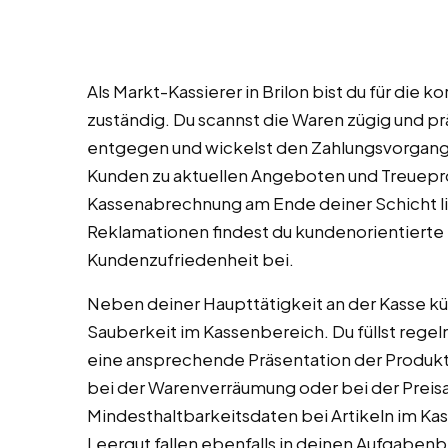
Als Markt-Kassierer in Brilon bist du für die
zuständig. Du scannst die Waren zügig und p
entgegen und wickelst den Zahlungsvorgang 
Kunden zu aktuellen Angeboten und Treuepr
Kassenabrechnung am Ende deiner Schicht li
Reklamationen findest du kundenorientierte 
Kundenzufriedenheit bei.
Neben deiner Haupttätigkeit an der Kasse k
Sauberkeit im Kassenbereich. Du füllst regel
eine ansprechende Präsentation der Produkte
bei der Warenverräumung oder bei der Preisa
Mindesthaltbarkeitsdaten bei Artikeln im Ka
Leergut fallen ebenfalls in deinen Aufgabenb