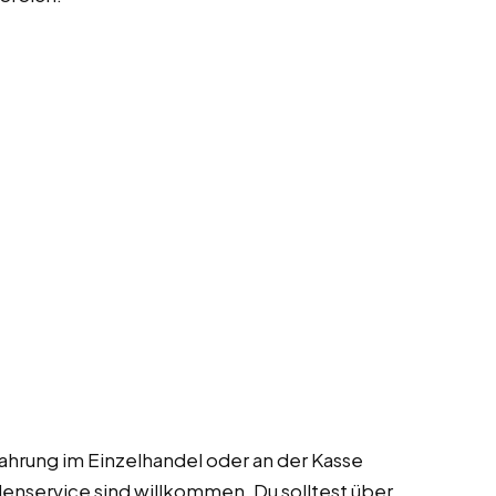
fahrung im Einzelhandel oder an der Kasse
enservice sind willkommen. Du solltest über