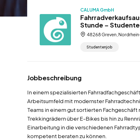
CALUMA GmbH
Fahrradverkaufsaus
Stunde – Studente
48268 Greven, Nordrhein
Studentenjob
Jobbeschreibung
In einem spezialisierten Fahrradfachgeschäf
Arbeitsumfeld mit modernster Fahrradtechnik
Teams in einem gut sortierten Fachgeschäft 
Trekkingrädern über E-Bikes bis hin zu Rennr
Einarbeitung in die verschiedenen Fahrrad
kompetent beraten zu können.