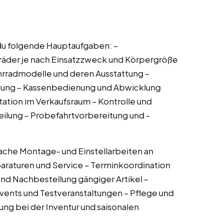
 du folgende Hauptaufgaben: –
räder je nach Einsatzzweck und Körpergröße
hrradmodelle und deren Ausstattung –
idung – Kassenbedienung und Abwicklung
ation im Verkaufsraum – Kontrolle und
ilung – Probefahrtvorbereitung und -
nfache Montage- und Einstellarbeiten an
araturen und Service – Terminkoordination
und Nachbestellung gängiger Artikel –
vents und Testveranstaltungen – Pflege und
ung bei der Inventur und saisonalen