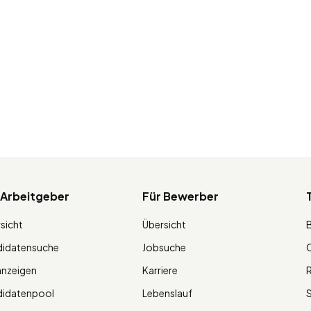
 Arbeitgeber
Für Bewerber
sicht
Übersicht
didatensuche
Jobsuche
O
anzeigen
Karriere
R
didatenpool
Lebenslauf
S