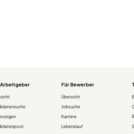
 Arbeitgeber
Für Bewerber
sicht
Übersicht
didatensuche
Jobsuche
O
anzeigen
Karriere
R
didatenpool
Lebenslauf
S