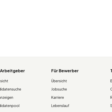
 Arbeitgeber
Für Bewerber
sicht
Übersicht
didatensuche
Jobsuche
O
anzeigen
Karriere
R
didatenpool
Lebenslauf
S