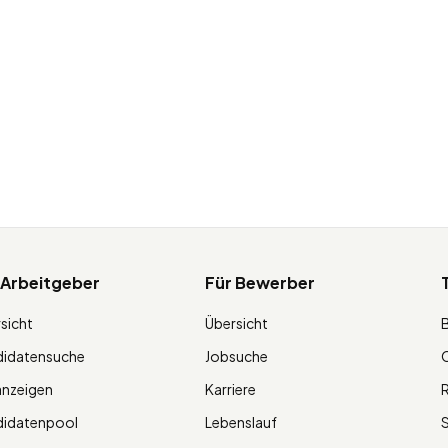
 Arbeitgeber
Für Bewerber
sicht
Übersicht
didatensuche
Jobsuche
O
anzeigen
Karriere
R
didatenpool
Lebenslauf
S