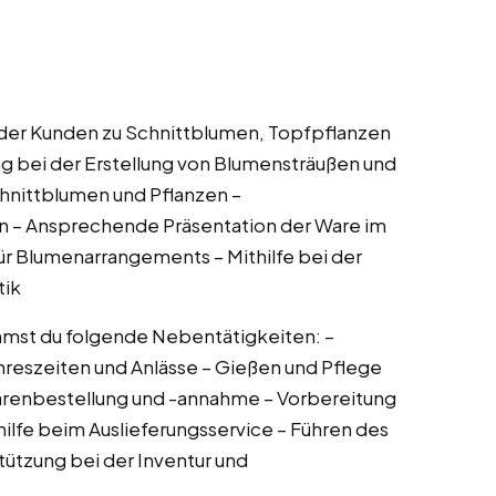
der Kunden zu Schnittblumen, Topfpflanzen
g bei der Erstellung von Blumensträußen und
hnittblumen und Pflanzen –
n – Ansprechende Präsentation der Ware im
r Blumenarrangements – Mithilfe bei der
tik
mmst du folgende Nebentätigkeiten: –
reszeiten und Anlässe – Gießen und Pflege
arenbestellung und -annahme – Vorbereitung
thilfe beim Auslieferungsservice – Führen des
tützung bei der Inventur und