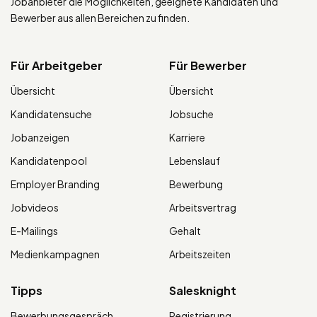
Jobanbieter die Möglichkeiten, geeignete Kandidaten und
Bewerber aus allen Bereichen zu finden.
Für Arbeitgeber
Für Bewerber
Übersicht
Übersicht
Kandidatensuche
Jobsuche
Jobanzeigen
Karriere
Kandidatenpool
Lebenslauf
Employer Branding
Bewerbung
Jobvideos
Arbeitsvertrag
E-Mailings
Gehalt
Medienkampagnen
Arbeitszeiten
Tipps
Salesknight
Bewerbungsgespräch
Registrierung