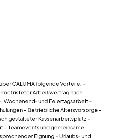
ir über CALUMA folgende Vorteile: –
Unbefristeter Arbeitsvertrag nach
t-, Wochenend- und Feiertagsarbeit –
ulungen – Betriebliche Altersvorsorge –
ch gestalteter Kassenarbeitsplatz –
eit – Teamevents und gemeinsame
tsprechender Eignung – Urlaubs- und