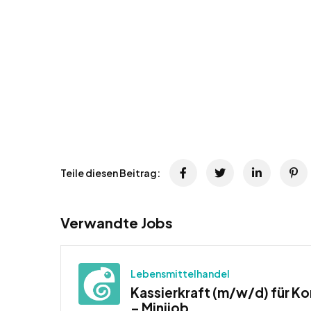
Teile diesen Beitrag:
Verwandte Jobs
Lebensmittelhandel
Kassierkraft (m/w/d) für K
– Minijob