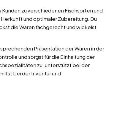
 du Kunden zu verschiedenen Fischsorten und
Herkunft und optimaler Zubereitung. Du
ckst die Waren fachgerecht und wickelst
nsprechenden Präsentation der Waren in der
trolle und sorgst für die Einhaltung der
hspezialitäten zu, unterstützt bei der
ilfst bei der Inventur und