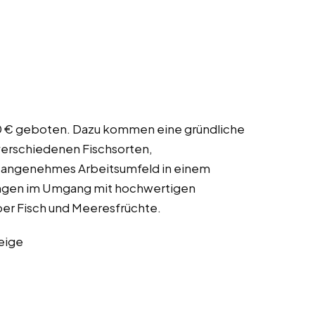
,00 € geboten. Dazu kommen eine gründliche
verschiedenen Fischsorten,
in angenehmes Arbeitsumfeld in einem
ungen im Umgang mit hochwertigen
ber Fisch und Meeresfrüchte.
eige