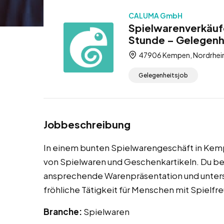
CALUMA GmbH
Spielwarenverkäuf
Stunde – Gelegenh
47906 Kempen, Nordrhein
Gelegenheitsjob
Jobbeschreibung
In einem bunten Spielwarengeschäft in Kem
von Spielwaren und Geschenkartikeln. Du berä
ansprechende Warenpräsentation und unterst
fröhliche Tätigkeit für Menschen mit Spielfr
Branche:
Spielwaren