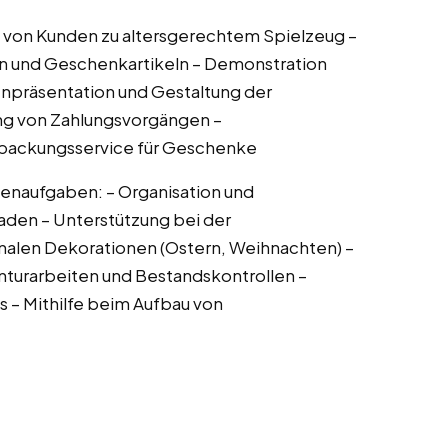
 von Kunden zu altersgerechtem Spielzeug –
en und Geschenkartikeln – Demonstration
npräsentation und Gestaltung der
ng von Zahlungsvorgängen –
rpackungsservice für Geschenke
enaufgaben: – Organisation und
aden – Unterstützung bei der
onalen Dekorationen (Ostern, Weihnachten) –
turarbeiten und Bestandskontrollen –
 – Mithilfe beim Aufbau von