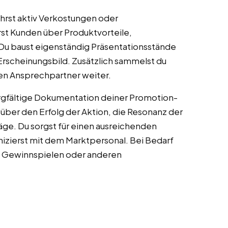
ührst aktiv Verkostungen oder
st Kunden über Produktvorteile,
 Du baust eigenständig Präsentationsstände
Erscheinungsbild. Zusätzlich sammelst du
en Ansprechpartner weiter.
rgfältige Dokumentation deiner Promotion-
e über den Erfolg der Aktion, die Resonanz der
e. Du sorgst für einen ausreichenden
ierst mit dem Marktpersonal. Bei Bedarf
on Gewinnspielen oder anderen