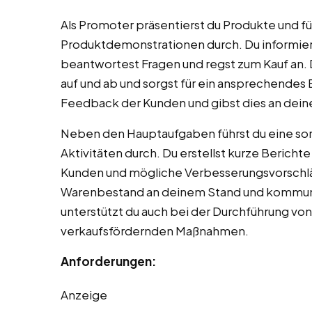
Als Promoter präsentierst du Produkte und f
Produktdemonstrationen durch. Du informier
beantwortest Fragen und regst zum Kauf an.
auf und ab und sorgst für ein ansprechendes 
Feedback der Kunden und gibst dies an dein
Neben den Hauptaufgaben führst du eine so
Aktivitäten durch. Du erstellst kurze Bericht
Kunden und mögliche Verbesserungsvorschläg
Warenbestand an deinem Stand und kommuniz
unterstützt du auch bei der Durchführung v
verkaufsfördernden Maßnahmen.
Anforderungen:
Anzeige