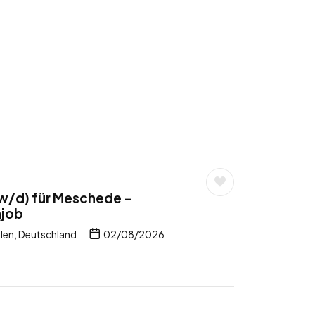
w/d) für Meschede –
njob
en, Deutschland
02/08/2026