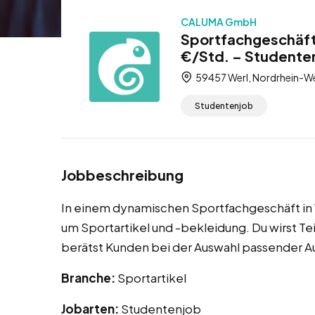
CALUMA GmbH
Sportfachgeschäft-
€/Std. – Studente
59457 Werl, Nordrhein-We
Studentenjob
Jobbeschreibung
In einem dynamischen Sportfachgeschäft in W
um Sportartikel und -bekleidung. Du wirst T
berätst Kunden bei der Auswahl passender A
Branche:
Sportartikel
Jobarten:
Studentenjob