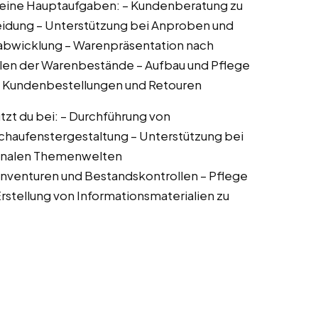
 deine Hauptaufgaben: – Kundenberatung zu
eidung – Unterstützung bei Anproben und
abwicklung – Warenpräsentation nach
llen der Warenbestände – Aufbau und Pflege
n Kundenbestellungen und Retouren
tzt du bei: – Durchführung von
chaufenstergestaltung – Unterstützung bei
sonalen Themenwelten
nventuren und Bestandskontrollen – Pflege
tellung von Informationsmaterialien zu