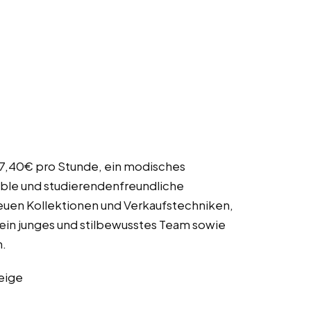
 17,40€ pro Stunde, ein modisches
ible und studierendenfreundliche
euen Kollektionen und Verkaufstechniken,
 ein junges und stilbewusstes Team sowie
.
eige