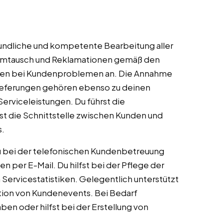
reundliche und kompetente Bearbeitung aller
 Umtausch und Reklamationen gemäß den
ngen bei Kundenproblemen an. Die Annahme
Lieferungen gehören ebenso zu deinen
erviceleistungen. Du führst die
t die Schnittstelle zwischen Kunden und
.
 bei der telefonischen Kundenbetreuung
 per E-Mail. Du hilfst bei der Pflege der
Servicestatistiken. Gelegentlich unterstützt
sation von Kundenevents. Bei Bedarf
en oder hilfst bei der Erstellung von