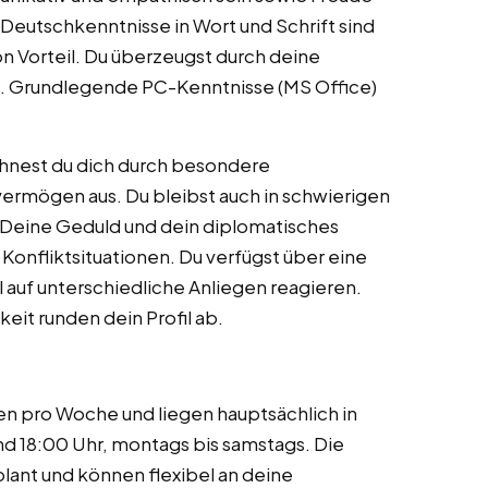
eutschkenntnisse in Wort und Schrift sind
on Vorteil. Du überzeugst durch deine
. Grundlegende PC-Kenntnisse (MS Office)
chnest du dich durch besondere
ermögen aus. Du bleibst auch in schwierigen
. Deine Geduld und dein diplomatisches
 Konfliktsituationen. Du verfügst über eine
 auf unterschiedliche Anliegen reagieren.
eit runden dein Profil ab.
en pro Woche und liegen hauptsächlich in
d 18:00 Uhr, montags bis samstags. Die
lant und können flexibel an deine