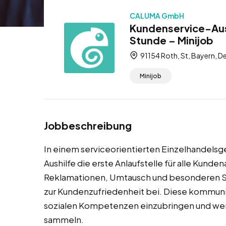
CALUMA GmbH
Kundenservice-Aush
Stunde – Minijob
91154 Roth, St, Bayern, D
Minijob
Jobbeschreibung
In einem serviceorientierten Einzelhandelsge
Aushilfe die erste Anlaufstelle für alle Kunde
Reklamationen, Umtausch und besonderen Se
zur Kundenzufriedenheit bei. Diese kommunik
sozialen Kompetenzen einzubringen und wer
sammeln.