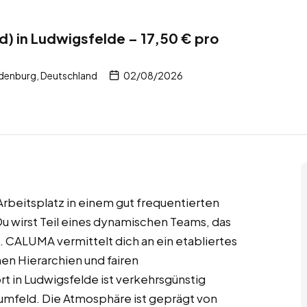
d) in Ludwigsfelde – 17,50 € pro
denburg, Deutschland
02/08/2026
Arbeitsplatz in einem gut frequentierten
Du wirst Teil eines dynamischen Teams, das
t. CALUMA vermittelt dich an ein etabliertes
en Hierarchien und fairen
t in Ludwigsfelde ist verkehrsgünstig
mfeld. Die Atmosphäre ist geprägt von