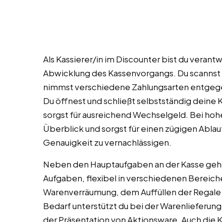
Als Kassierer/in im Discounter bist du verantw
Abwicklung des Kassenvorgangs. Du scannst d
nimmst verschiedene Zahlungsarten entgege
Du öffnest und schließt selbstständig deine
sorgst für ausreichend Wechselgeld. Bei h
Überblick und sorgst für einen zügigen Ablau
Genauigkeit zu vernachlässigen.
Neben den Hauptaufgaben an der Kasse gehör
Aufgaben, flexibel in verschiedenen Bereichen
Warenverräumung, dem Auffüllen der Regale 
Bedarf unterstützt du bei der Warenlieferun
der Präsentation von Aktionsware. Auch die 