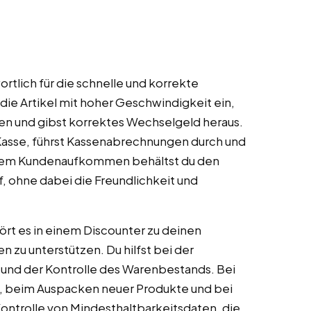
ortlich für die schnelle und korrekte
ie Artikel mit hoher Geschwindigkeit ein,
n und gibst korrektes Wechselgeld heraus.
 Kasse, führst Kassenabrechnungen durch und
ohem Kundenaufkommen behältst du den
f, ohne dabei die Freundlichkeit und
t es in einem Discounter zu deinen
 zu unterstützen. Du hilfst bei der
und der Kontrolle des Warenbestands. Bei
g, beim Auspacken neuer Produkte und bei
Kontrolle von Mindesthaltbarkeitsdaten, die