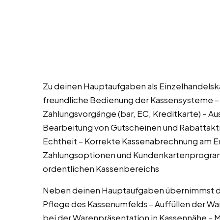
Zu deinen Hauptaufgaben als Einzelhandelska
freundliche Bedienung der Kassensysteme – 
Zahlungsvorgänge (bar, EC, Kreditkarte) – A
Bearbeitung von Gutscheinen und Rabattakti
Echtheit – Korrekte Kassenabrechnung am En
Zahlungsoptionen und Kundenkartenprogram
ordentlichen Kassenbereichs
Neben deinen Hauptaufgaben übernimmst du 
Pflege des Kassenumfelds – Auffüllen der W
bei der Warenpräsentation in Kassennähe – Mi