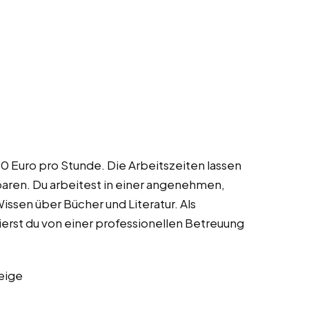
80 Euro pro Stunde. Die Arbeitszeiten lassen
baren. Du arbeitest in einer angenehmen,
issen über Bücher und Literatur. Als
ierst du von einer professionellen Betreuung
eige