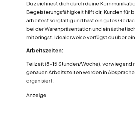
Du zeichnest dich durch deine Kommunikatio
Begeisterungsfähigkeit hilft dir, Kunden für
arbeitest sorgfältig und hast ein gutes Gedächt
bei der Warenpräsentation und ein ästhetisc
mitbringst. Idealerweise verfügst du über ei
Arbeitszeiten:
Teilzeit (8-15 Stunden/Woche), vorwiegend n
genauen Arbeitszeiten werden in Absprache
organisiert.
Anzeige