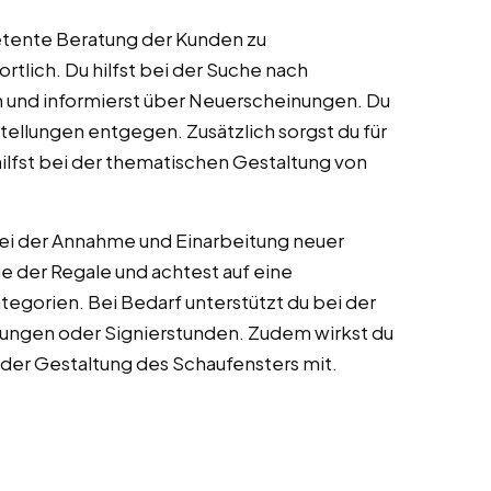
petente Beratung der Kunden zu
lich. Du hilfst bei der Suche nach
 und informierst über Neuerscheinungen. Du
ellungen entgegen. Zusätzlich sorgst du für
lfst bei der thematischen Gestaltung von
ei der Annahme und Einarbeitung neuer
ge der Regale und achtest auf eine
tegorien. Bei Bedarf unterstützt du bei der
sungen oder Signierstunden. Zudem wirkst du
 der Gestaltung des Schaufensters mit.