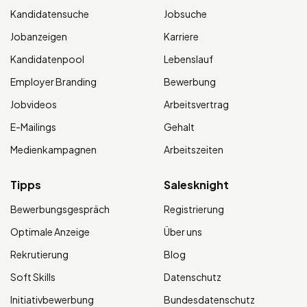
Kandidatensuche
Jobsuche
Jobanzeigen
Karriere
Kandidatenpool
Lebenslauf
Employer Branding
Bewerbung
Jobvideos
Arbeitsvertrag
E-Mailings
Gehalt
Medienkampagnen
Arbeitszeiten
Tipps
Salesknight
Bewerbungsgespräch
Registrierung
Optimale Anzeige
Über uns
Rekrutierung
Blog
Soft Skills
Datenschutz
Initiativbewerbung
Bundesdatenschutz