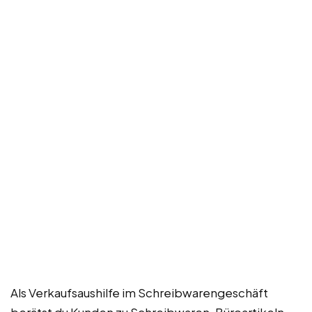
Als Verkaufsaushilfe im Schreibwarengeschäft
berätst du Kunden zu Schreibwaren, Büroartikeln