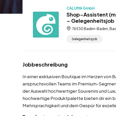
CALUMA GmbH
Shop-Assistent (m
– Gelegenheitsjob
76530 Baden-Baden, Bad
Gelegenheitsjob
Jobbeschreibung
In einer exklusiven Boutique im Herzen von B
anspruchsvollen Teams im Premium-Segment.
der Auswahl hochwertiger Souvenirs und Luxu
hochwertige Produktpalette bieten dir ein 
Mehrsprachigkeit und dein Gespür für exzell