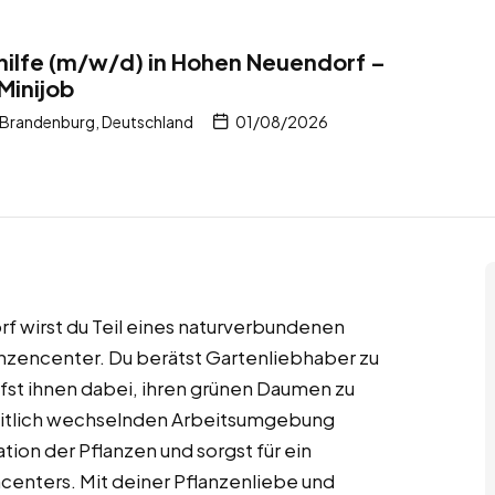
ilfe (m/w/d) in Hohen Neuendorf –
Minijob
Brandenburg, Deutschland
01/08/2026
f wirst du Teil eines naturverbundenen
anzencenter. Du berätst Gartenliebhaber zu
fst ihnen dabei, ihren grünen Daumen zu
zeitlich wechselnden Arbeitsumgebung
ion der Pflanzen und sorgst für ein
enters. Mit deiner Pflanzenliebe und