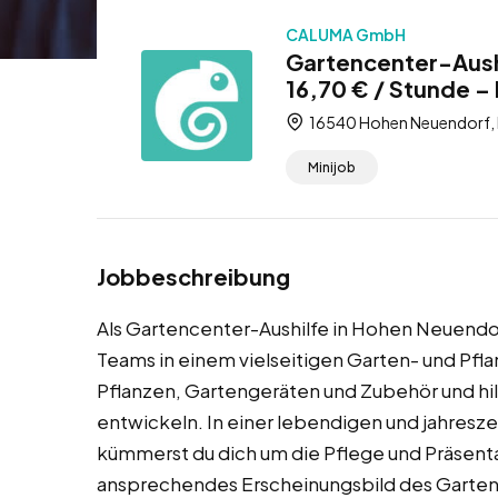
CALUMA GmbH
Gartencenter-Aush
16,70 € / Stunde – 
16540 Hohen Neuendorf, 
Minijob
Jobbeschreibung
Als Gartencenter-Aushilfe in Hohen Neuendor
Teams in einem vielseitigen Garten- und Pfl
Pflanzen, Gartengeräten und Zubehör und hil
entwickeln. In einer lebendigen und jahres
kümmerst du dich um die Pflege und Präsentat
ansprechendes Erscheinungsbild des Gartenc