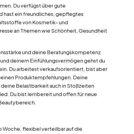
men. Du verfügst über gute
d hast ein freundliches, gepflegtes
altsstoffe von Kosmetik- und
teresse an Themen wie Schönheit, Gesundheit
ionsstärke und deine Beratungskompetenz
ld und deinem Einfühlungsvermögen gehst du
in. Du arbeitest verkaufsorientiert, bist aber
n deinen Produktempfehlungen. Deine
d deine Belastbarkeit auch in Stoßzeiten
d. Du bist lernbereit und offen für neue
 Beautybereich.
Woche, flexibel verteilbar auf die