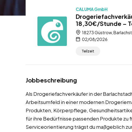
CALUMA GmbH
Drogeriefachverkä
18,30€/Stunde – Te
18273 Güstrow, Barlachs
02/08/2026
Teilzeit
Jobbeschreibung
Als Drogeriefachverkäufer in der Barlachstadt
Arbeitsumfeld in einer modernen Drogeriemar
Produkten, Körperpflege, Gesundheitsartikeln
für ihre Bedürfnisse passenden Produkte zu 
Serviceorientierung trägst du maßgeblich zu