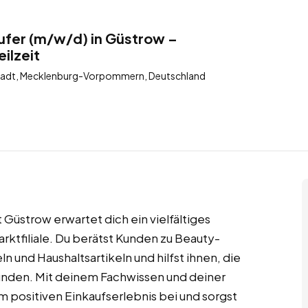
ufer (m/w/d) in Güstrow –
ilzeit
tadt, Mecklenburg-Vorpommern, Deutschland
 Güstrow erwartet dich ein vielfältiges
ktfiliale. Du berätst Kunden zu Beauty-
 und Haushaltsartikeln und hilfst ihnen, die
finden. Mit deinem Fachwissen und deiner
m positiven Einkaufserlebnis bei und sorgst