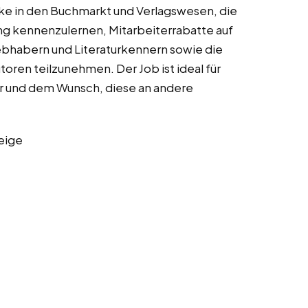
ke in den Buchmarkt und Verlagswesen, die
ng kennenzulernen, Mitarbeiterrabatte auf
ebhabern und Literaturkennern sowie die
ren teilzunehmen. Der Job ist ideal für
ur und dem Wunsch, diese an andere
eige