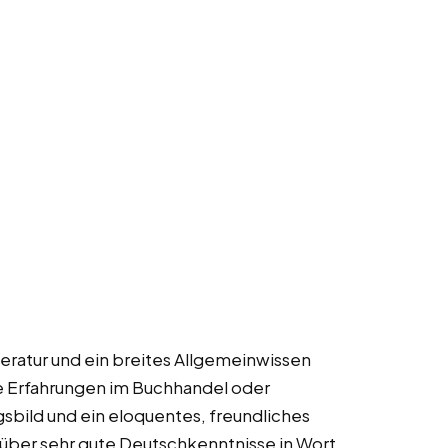
iteratur und ein breites Allgemeinwissen
te Erfahrungen im Buchhandel oder
sbild und ein eloquentes, freundliches
 über sehr gute Deutschkenntnisse in Wort