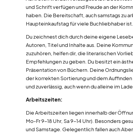
und Schrift verfügen und Freude an der Komm
haben. Die Bereitschaft, auch samstags zu arb
Haupteinkaufstag für viele Buchliebhaber ist
Du zeichnest dich durch deine eigene Lesebe
Autoren, Titel und Inhalte aus. Deine Kommun
zuzuhören, helfen dir, die literarischen Vor
Empfehlungen zu geben. Du besitzt ein ästh
Präsentation von Büchern. Deine Ordnungsli
der korrekten Sortierung und dem Auffinden g
und zuverlässig, auch wenn du alleine im Lade
Arbeitszeiten:
Die Arbeitszeiten liegen innerhalb der Öffn
Mo-Fr 9-18 Uhr, Sa 9-14 Uhr). Besonders ges
und Samstage. Gelegentlich fallen auch Abe