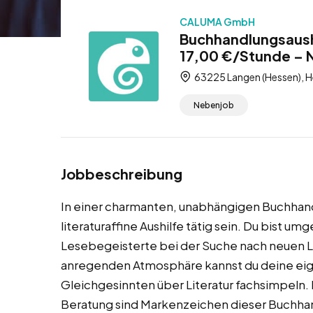
CALUMA GmbH
Buchhandlungsaushi
17,00 €/Stunde – 
63225 Langen (Hessen), H
Nebenjob
Jobbeschreibung
In einer charmanten, unabhängigen Buchhandl
literaturaffine Aushilfe tätig sein. Du bist 
Lesebegeisterte bei der Suche nach neuen Les
anregenden Atmosphäre kannst du deine eig
Gleichgesinnten über Literatur fachsimpeln. 
Beratung sind Markenzeichen dieser Buchha