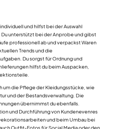
ndividuell und hilfst bei der Auswahl
Du unterstützt bei der Anprobe und gibst
äufe professionell ab und verpackst Waren
tuellen Trends und die
ufgaben. Du sorgst für Ordnung und
nlieferungen hilfst du beim Auspacken,
ektionsteile.
um die Pflege der Kleidungsstücke, wie
ntur und der Bestandsverwaltung. Die
ichnungen übernimmst du ebenfalls.
sation und Durchführung von Kundenevenres
 Dekorationsarbeiten und beim Umbau bei
 auch Outfit-Fotos für Social Media oder den