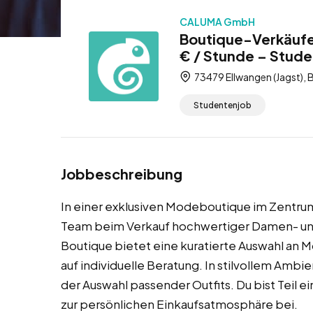
CALUMA GmbH
Boutique-Verkäufer
€ / Stunde – Stud
73479 Ellwangen (Jagst),
Studentenjob
Jobbeschreibung
In einer exklusiven Modeboutique im Zentrum
Team beim Verkauf hochwertiger Damen- un
Boutique bietet eine kuratierte Auswahl an 
auf individuelle Beratung. In stilvollem Ambie
der Auswahl passender Outfits. Du bist Teil e
zur persönlichen Einkaufsatmosphäre bei.