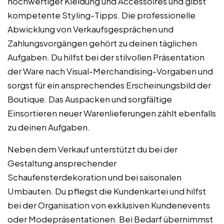
hochwertiger Kleidung und Accessoires und gibst
kompetente Styling-Tipps. Die professionelle
Abwicklung von Verkaufsgesprächen und
Zahlungsvorgängen gehört zu deinen täglichen
Aufgaben. Du hilfst bei der stilvollen Präsentation
der Ware nach Visual-Merchandising-Vorgaben und
sorgst für ein ansprechendes Erscheinungsbild der
Boutique. Das Auspacken und sorgfältige
Einsortieren neuer Warenlieferungen zählt ebenfalls
zu deinen Aufgaben.
Neben dem Verkauf unterstützt du bei der
Gestaltung ansprechender
Schaufensterdekoration und bei saisonalen
Umbauten. Du pflegst die Kundenkartei und hilfst
bei der Organisation von exklusiven Kundenevents
oder Modepräsentationen. Bei Bedarf übernimmst