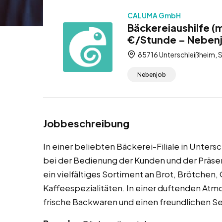
CALUMA GmbH
Bäckereiaushilfe (
€/Stunde – Neben
85716 Unterschleißheim, S
Nebenjob
Jobbeschreibung
In einer beliebten Bäckerei-Filiale in Unter
bei der Bedienung der Kunden und der Präse
ein vielfältiges Sortiment an Brot, Brötchen
Kaffeespezialitäten. In einer duftenden Atmo
frische Backwaren und einen freundlichen Se