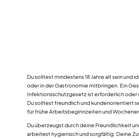
Du solltest mindestens 18 Jahre alt sein und 
oder in der Gastronomie mitbringen. Ein Ge
Infektionsschutzgesetz ist erforderlich ode
Du solltest freundlich und kundenorientiert sei
für frühe Arbeitsbeginnzeiten und Wochenen
Du überzeugst durch deine Freundlichkeit und
arbeitest hygienisch und sorgfältig. Deine Zuv