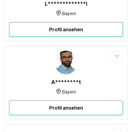
L*************i
Bayern
Profil ansehen
A********t
Bayern
Profil ansehen