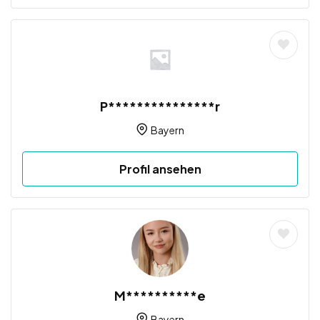
P***************r
Bayern
Profil ansehen
M**********e
Bayern