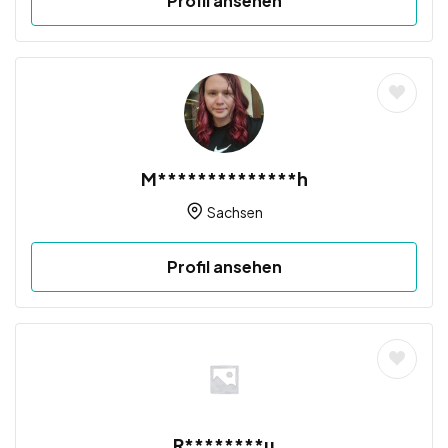
Profil ansehen
M**************h
Sachsen
Profil ansehen
R********u