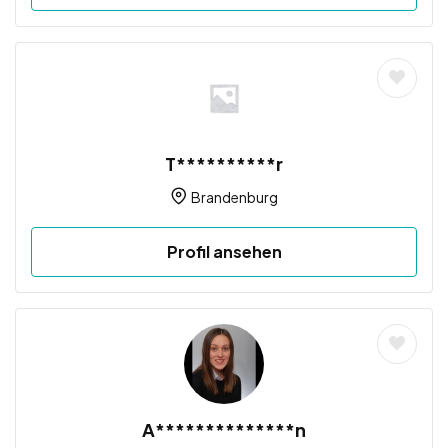
T**********r
Brandenburg
Profil ansehen
A**************n