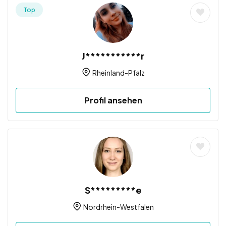
Top
J***********r
Rheinland-Pfalz
Profil ansehen
S*********e
Nordrhein-Westfalen