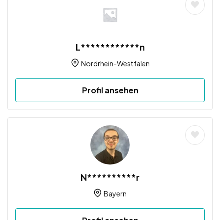
L************n
Nordrhein-Westfalen
Profil ansehen
N**********r
Bayern