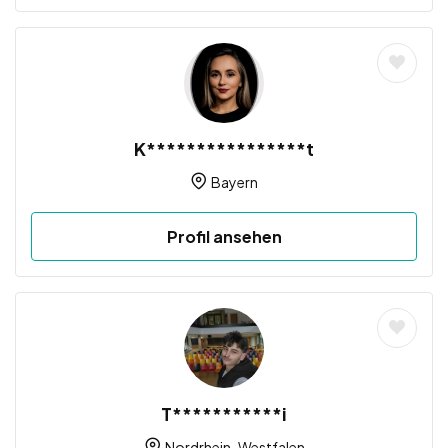
K****************t
Bayern
Profil ansehen
T***********i
Nordrhein-Westfalen