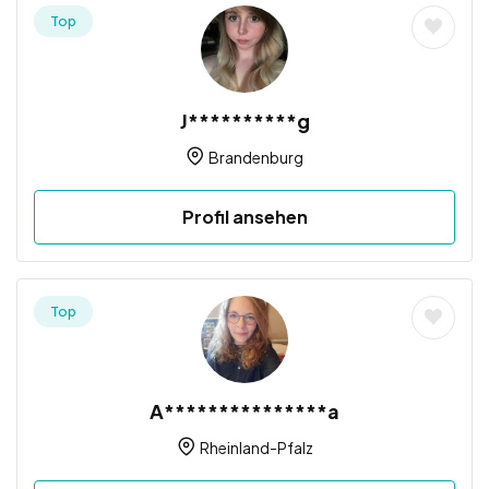
Top
J**********g
Brandenburg
Profil ansehen
Top
A***************a
Rheinland-Pfalz