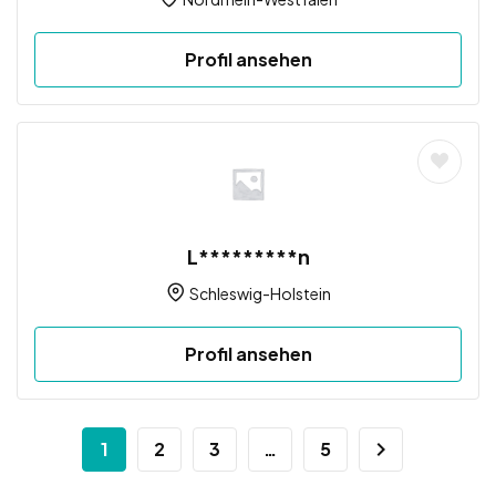
Profil ansehen
L*********n
Schleswig-Holstein
Profil ansehen
1
2
3
…
5