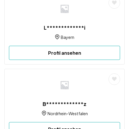
L*************i
Bayern
Profil ansehen
B*************z
Nordrhein-Westfalen