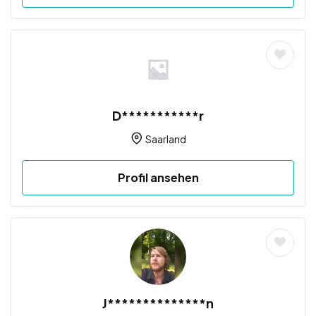
D***********r
Saarland
Profil ansehen
J**************n