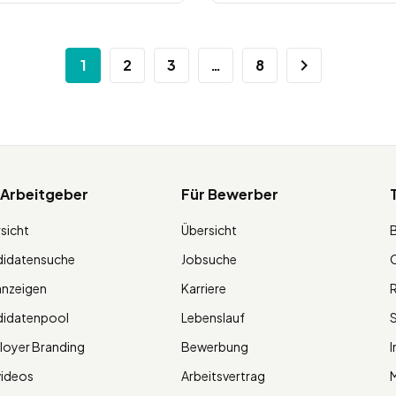
1
2
3
…
8
 Arbeitgeber
Für Bewerber
sicht
Übersicht
didatensuche
Jobsuche
O
anzeigen
Karriere
R
didatenpool
Lebenslauf
S
oyer Branding
Bewerbung
I
videos
Arbeitsvertrag
M