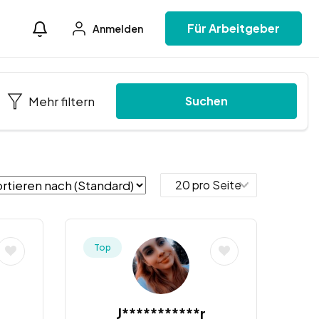
Für Arbeitgeber
Anmelden
Mehr filtern
Suchen
Top
J***********r