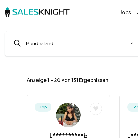
Jobs
Anzeige
1
–
20
von 151 Ergebnissen
Top
To
L**********b
L**