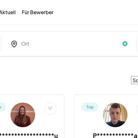
Aktuell
Für Bewerber
p
Top
******************u
P************a