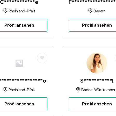
C************e
F*****************
Rheinland-Pfalz
Bayern
Profil ansehen
Profil ansehen
*****************o
S***********l
Rheinland-Pfalz
Baden-Württember
Profil ansehen
Profil ansehen