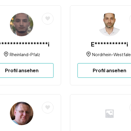
****************i
E***********i
Rheinland-Pfalz
Nordrhein-Westfale
Profil ansehen
Profil ansehen