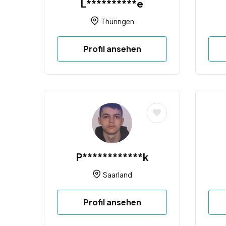
L**********e
Thüringen
Profil ansehen
P************k
Saarland
Profil ansehen