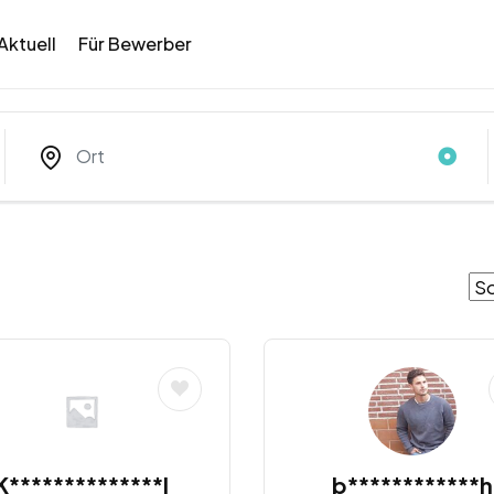
Aktuell
Für Bewerber
K**************l
b************h