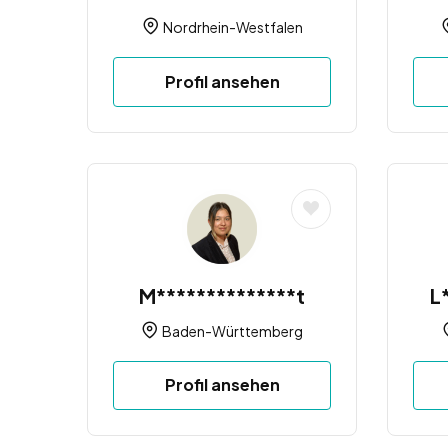
Nordrhein-Westfalen
Profil ansehen
M**************t
L
Baden-Württemberg
Profil ansehen