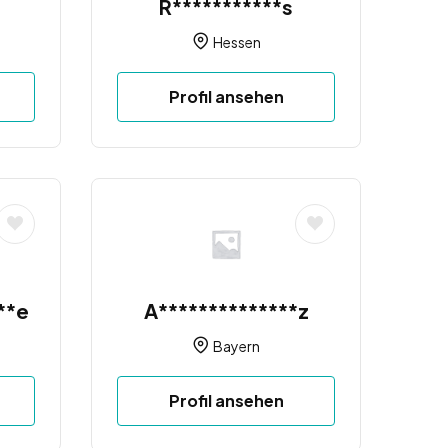
R***********s
Hessen
Profil ansehen
**e
A**************z
Bayern
Profil ansehen