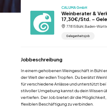
CALUMA GmbH
Weinberater & Verk
17,30€/Std. – Gel
77815 Bühl, Baden-Württ
Gelegenheitsjob
Jobbeschreibung
In einem gehobenen Weingeschäft in Bühl erw
der Welt der edlen Tropfen. Du berätst Wei
für verschiedene Anlässe und unterstützt be
stilvoller Umgebung kannst du dein Wissen ü
vertiefen. Der Job bietet dir die Möglichkeit
flexiblen Beschäftigung zu verbinden.