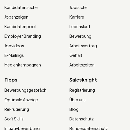
Kandidatensuche
Jobsuche
Jobanzeigen
Karriere
Kandidatenpool
Lebenslauf
Employer Branding
Bewerbung
Jobvideos
Arbeitsvertrag
E-Mailings
Gehalt
Medienkampagnen
Arbeitszeiten
Tipps
Salesknight
Bewerbungsgespräch
Registrierung
Optimale Anzeige
Über uns
Rekrutierung
Blog
Soft Skills
Datenschutz
Initiativbewerbung
Bundesdatenschutz