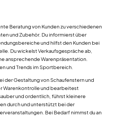
nte Beratung von Kunden zu verschiedenen
ten und Zubehör. Du informierst über
ndungsbereiche und hilfst den Kunden bei
le. Du wickelst Verkaufsgespräche ab,
ine ansprechende Warenpräsentation.
ten und Trends im Sportbereich.
i der Gestaltung von Schaufenstern und
der Warenkontrolle und bearbeitest
auber und ordentlich, führst kleinere
n durch und unterstützt bei der
erveranstaltungen. Bei Bedarf nimmst du an