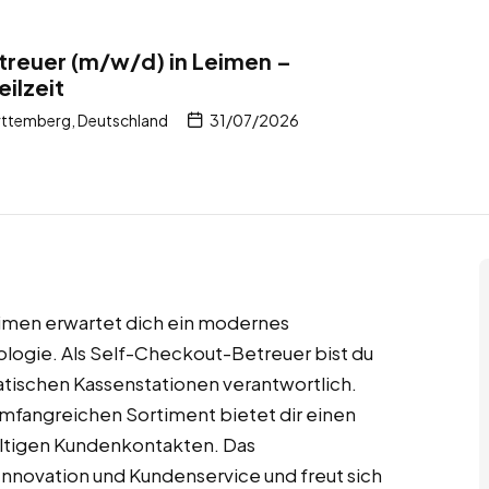
reuer (m/w/d) in Leimen –
ilzeit
ttemberg, Deutschland
31/07/2026
eimen erwartet dich ein modernes
logie. Als Self-Checkout-Betreuer bist du
atischen Kassenstationen verantwortlich.
mfangreichen Sortiment bietet dir einen
ältigen Kundenkontakten. Das
nnovation und Kundenservice und freut sich