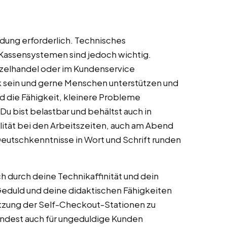
ildung erforderlich. Technisches
 Kassensystemen sind jedoch wichtig.
inzelhandel oder im Kundenservice
 sein und gerne Menschen unterstützen und
d die Fähigkeit, kleinere Probleme
Du bist belastbar und behältst auch in
ilität bei den Arbeitszeiten, auch am Abend
eutschkenntnisse in Wort und Schrift runden
h durch deine Technikaffinität und dein
 Geduld und deine didaktischen Fähigkeiten
Nutzung der Self-Checkout-Stationen zu
 findest auch für ungeduldige Kunden