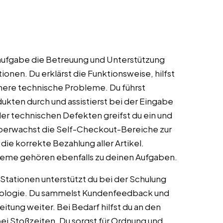
aufgabe die Betreuung und Unterstützung
nen. Du erklärst die Funktionsweise, hilfst
nere technische Probleme. Du führst
ukten durch und assistierst bei der Eingabe
er technischen Defekten greifst du ein und
 überwachst die Self-Checkout-Bereiche zur
ie korrekte Bezahlung aller Artikel.
teme gehören ebenfalls zu deinen Aufgaben.
Stationen unterstützt du bei der Schulung
ologie. Du sammelst Kundenfeedback und
itung weiter. Bei Bedarf hilfst du an den
ei Stoßzeiten. Du sorgst für Ordnung und