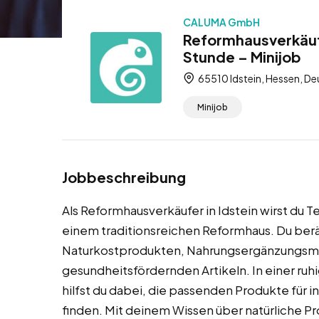
CALUMA GmbH
Reformhausverkäufe
Stunde – Minijob
65510 Idstein, Hessen, D
Minijob
Jobbeschreibung
Als Reformhausverkäufer in Idstein wirst du 
einem traditionsreichen Reformhaus. Du berä
Naturkostprodukten, Nahrungsergänzungsmi
gesundheitsfördernden Artikeln. In einer ru
hilfst du dabei, die passenden Produkte für 
finden. Mit deinem Wissen über natürliche P