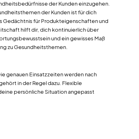
Gesundheitsbedürfnisse der Kunden einzugehen.
ndheitsthemen der Kunden ist für dich
tes Gedächtnis für Produkteigenschaften und
aft hilft dir, dich kontinuierlich über
wortungsbewusstsein und ein gewisses Maß
atung zu Gesundheitsthemen.
 Die genauen Einsatzzeiten werden nach
ehört in der Regel dazu. Flexible
deine persönliche Situation angepasst