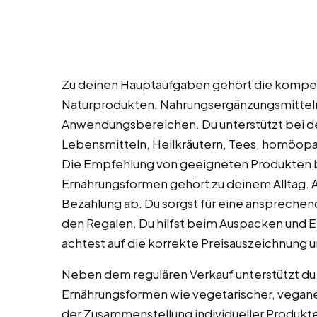
Zu deinen Hauptaufgaben gehört die kompe
Naturprodukten, Nahrungsergänzungsmittel
Anwendungsbereichen. Du unterstützt bei d
Lebensmitteln, Heilkräutern, Tees, homöop
Die Empfehlung von geeigneten Produkten b
Ernährungsformen gehört zu deinem Alltag. A
Bezahlung ab. Du sorgst für eine ansprechen
den Regalen. Du hilfst beim Auspacken und E
achtest auf die korrekte Preisauszeichnung 
Neben dem regulären Verkauf unterstützt du 
Ernährungsformen wie vegetarischer, veganer 
der Zusammenstellung individueller Produk