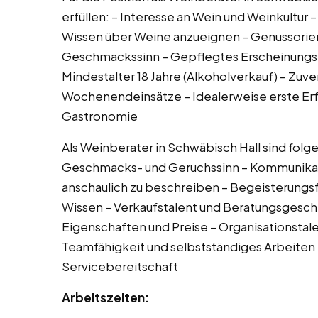
erfüllen: – Interesse an Wein und Weinkultur 
Wissen über Weine anzueignen – Genussorien
Geschmackssinn – Gepflegtes Erscheinungs
Mindestalter 18 Jahre (Alkoholverkauf) – Zuverl
Wochenendeinsätze – Idealerweise erste Erf
Gastronomie
Als Weinberater in Schwäbisch Hall sind fol
Geschmacks- und Geruchssinn – Kommunikati
anschaulich zu beschreiben – Begeisterungsf
Wissen – Verkaufstalent und Beratungsgeschi
Eigenschaften und Preise – Organisationstale
Teamfähigkeit und selbstständiges Arbeiten
Servicebereitschaft
Arbeitszeiten: