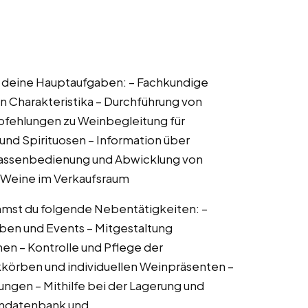
n deine Hauptaufgaben: – Fachkundige
 Charakteristika – Durchführung von
fehlungen zu Weinbegleitung für
nd Spirituosen – Information über
Kassenbedienung und Abwicklung von
 Weine im Verkaufsraum
mmst du folgende Nebentätigkeiten: –
ben und Events – Mitgestaltung
en – Kontrolle und Pflege der
örben und individuellen Weinpräsenten –
ngen – Mithilfe bei der Lagerung und
endatenbank und