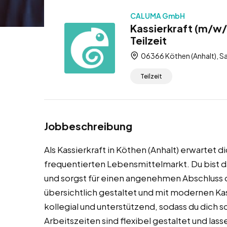
CALUMA GmbH
Kassierkraft (m/w/
Teilzeit
06366 Köthen (Anhalt), S
Teilzeit
Jobbeschreibung
Als Kassierkraft in Köthen (Anhalt) erwartet di
frequentierten Lebensmittelmarkt. Du bist 
und sorgst für einen angenehmen Abschluss de
übersichtlich gestaltet und mit modernen K
kollegial und unterstützend, sodass du dich s
Arbeitszeiten sind flexibel gestaltet und lass