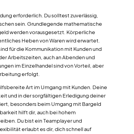
dung erforderlich. Du solltest zuverlässig,
nschen sein. Grundlegende mathematische
geld werden vorausgesetzt. Körperliche
entliches Heben von Waren wird erwartet.
sind für die Kommunikation mit Kunden und
ch der Arbeitszeiten, auch an Abenden und
ngen im Einzelhandel sind von Vorteil, aber
rbeitung erfolgt.
ilfsbereite Art im Umgang mit Kunden. Deine
keit und in der sorgfältigen Erledigung deiner
riert, besonders beim Umgang mit Bargeld
rkeit hilft dir, auch bei hohem
eiben. Du bist ein Teamplayer und
ibilität erlaubt es dir, dich schnell auf