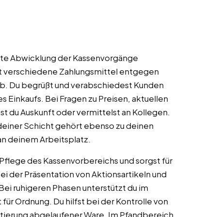
rekte Abwicklung der Kassenvorgänge
st verschiedene Zahlungsmittel entgegen
 ab. Du begrüßt und verabschiedest Kunden
es Einkaufs. Bei Fragen zu Preisen, aktuellen
 du Auskunft oder vermittelst an Kollegen.
einer Schicht gehört ebenso zu deinen
an deinem Arbeitsplatz.
Pflege des Kassenvorbereichs und sorgst für
ei der Präsentation von Aktionsartikeln und
Bei ruhigeren Phasen unterstützt du im
 für Ordnung. Du hilfst bei der Kontrolle von
rtierung abgelaufener Ware. Im Pfandbereich