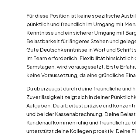
Für diese Position ist keine spezifische Ausbil
pünktlich und freundlich im Umgang mit Me
Kenntnisse und ein sicherer Umgang mit Bar
Belastbarkeit für längeres Stehen und geleg
Gute Deutschkenntnisse in Wort und Schrift 
im Team erforderlich. Flexibilität hinsichtli
Samstagen, wird vorausgesetzt. Erste Erfahru
keine Voraussetzung, da eine gründliche Eina
Du überzeugst durch deine freundliche und h
Zuverlässigkeit zeigt sich in deiner Pünktlich
Aufgaben. Du arbeitest präzise und konzent
und bei der Kassenabrechnung. Deine Belastba
Kundenaufkommen ruhig und freundlich zu bl
unterstützt deine Kollegen proaktiv. Deine Flex