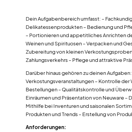
Dein Aufgabenbereich umfasst: – Fachkundig
Delikatessenprodukten – Bedienung und Pfleg
– Portionieren und appetitliches Anrichten d
Weinen und Spirituosen – Verpacken und Ge
Zubereitung von kleinen Verkostungsproben
Zahlungsverkehrs – Pflege und attraktive Pr
Darüber hinaus gehören zu deinen Aufgaben: 
Verkostungsveranstaltungen – Kontrolle der
Bestellungen – Qualitätskontrolle und Über
Einräumen und Präsentation von Neuware – D
Mithilfe bei Inventuren und saisonalen Sort
Produkten und Trends – Erstellung von Prod
Anforderungen: