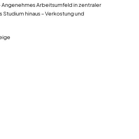
– Angenehmes Arbeitsumfeld in zentraler
as Studium hinaus – Verkostung und
eige