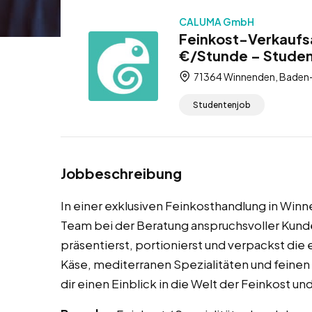
CALUMA GmbH
Feinkost-Verkaufsa
€/Stunde – Stude
71364 Winnenden, Baden
Studentenjob
Jobbeschreibung
In einer exklusiven Feinkosthandlung in Winn
Team bei der Beratung anspruchsvoller Kund
präsentierst, portionierst und verpackst die
Käse, mediterranen Spezialitäten und feine
dir einen Einblick in die Welt der Feinkost 